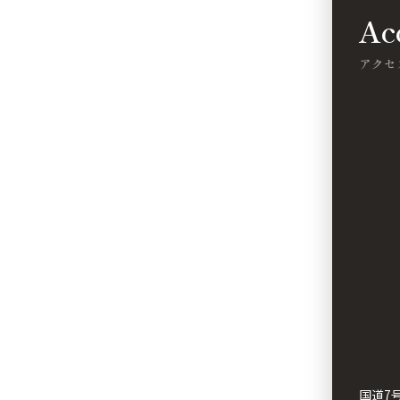
Ac
アクセ
国道7