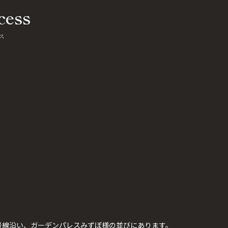
cess
ス
号線沿い、ガーデンパレスみずぼ様の並びにあります。